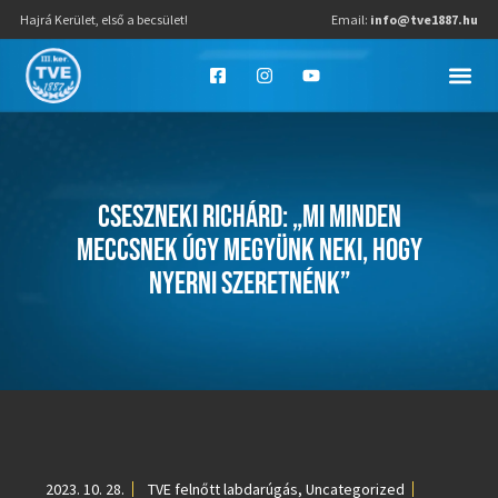
Hajrá Kerület, első a becsület!
Email:
info@tve1887.hu
CSESZNEKI RICHÁRD: „MI MINDEN
MECCSNEK ÚGY MEGYÜNK NEKI, HOGY
NYERNI SZERETNÉNK”
2023. 10. 28.
TVE felnőtt labdarúgás
,
Uncategorized