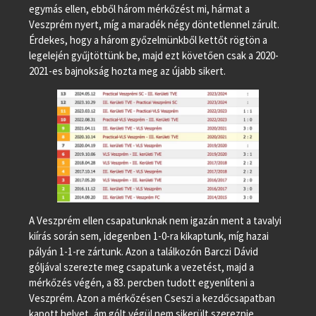
egymás ellen, ebből három mérkőzést mi, hármat a
Veszprém nyert, míg a maradék négy döntetlennel zárult.
Érdekes, hogy a három győzelmünkből kettőt rögtön a
legelején gyűjtöttünk be, majd ezt követően csak a 2020-
2021-es bajnokság hozta meg az újabb sikert.
A Veszprém ellen csapatunknak nem igazán ment a tavalyi
kiírás során sem, idegenben 1-0-ra kikaptunk, míg hazai
pályán 1-1-re zártunk. Azon a találkozón Barczi Dávid
góljával szerezte meg csapatunk a vezetést, majd a
mérkőzés végén, a 83. percben tudott egyenlíteni a
Veszprém. Azon a mérkőzésen Cseszi a kezdőcsapatban
kapott helyet, ám gólt végül nem sikerült szereznie,