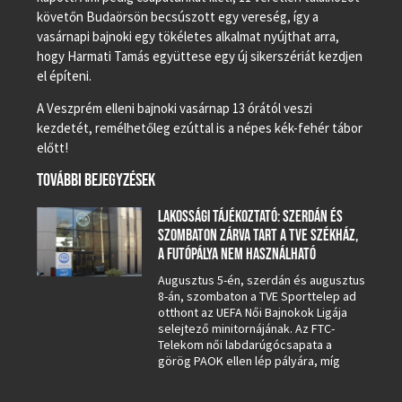
követőn Budaörsön becsúszott egy vereség, így a
vasárnapi bajnoki egy tökéletes alkalmat nyújthat arra,
hogy Harmati Tamás együttese egy új sikerszériát kezdjen
el építeni.
A Veszprém elleni bajnoki vasárnap 13 órától veszi
kezdetét, remélhetőleg ezúttal is a népes kék-fehér tábor
előtt!
TOVÁBBI BEJEGYZÉSEK
LAKOSSÁGI TÁJÉKOZTATÓ: SZERDÁN ÉS
SZOMBATON ZÁRVA TART A TVE SZÉKHÁZ,
A FUTÓPÁLYA NEM HASZNÁLHATÓ
Augusztus 5-én, szerdán és augusztus
8-án, szombaton a TVE Sporttelep ad
otthont az UEFA Női Bajnokok Ligája
selejtező minitornájának. Az FTC-
Telekom női labdarúgócsapata a
görög PAOK ellen lép pályára, míg