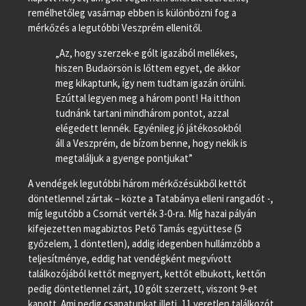
remélhetőleg vasárnap ebben is különbözni fog a
mérkőzés a legutóbbi Veszprém ellenitől.
„Az, hogy szerzek-e gólt igazából mellékes,
hiszen Budaörsön is lőttem egyet, de akkor
meg kikaptunk, így nem tudtam igazán örülni.
Ezúttal legyen meg a három pont! Ha itthon
tudnánk tartani mindhárom pontot, azzal
elégedett lennék. Egyénileg jó játékosokból
áll a Veszprém, de bízom benne, hogy nekik is
megtaláljuk a gyenge pontjukat”
A vendégek legutóbbi három mérkőzésükből kettőt
döntetlennel zártak – közte a Tatabánya elleni rangadót -,
míg legutóbb a Csornát verték 3-0-ra. Míg hazai pályán
kifejezetten magabiztos Pető Tamás együttese (5
győzelem, 1 döntetlen), addig idegenben hullámzóbb a
teljesítménye, eddig hat vendégként megvívott
találkozójából kettőt megnyert, kettőt elbukott, kettőn
pedig döntetlennel zárt, 10 gólt szerzett, viszont 9-et
kapott. Ami pedig csapatunkat illeti, 11 veretlen találkozót