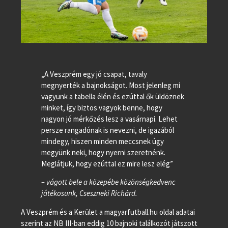
„A Veszprém egy jó csapat, tavaly
megnyerték a bajnokságot. Most jelenleg mi
vagyunk a tabella élén és ezúttal ők üldöznek
minket, így biztos vagyok benne, hogy
nagyon jó mérkőzés lesz a vasárnapi. Lehet
persze rangadónak is nevezni, de igazából
mindegy, hiszen minden meccsnek úgy
megyünk neki, hogy nyerni szeretnénk.
Meglátjuk, hogy ezúttal ez mire lesz elég”
– vágott bele a közepébe közönségkedvenc
játékosunk, Cseszneki Richárd.
A Veszprém és a Kerület a magyarfutball.hu oldal adatai
szerint az NB III-ban eddig 10 bajnoki találkozót játszott