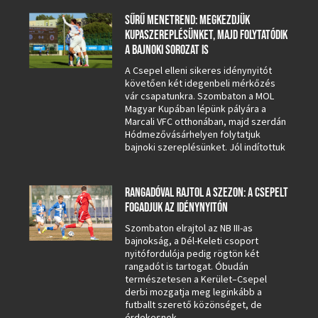
SŰRŰ MENETREND: MEGKEZDJÜK
KUPASZEREPLÉSÜNKET, MAJD FOLYTATÓDIK
A BAJNOKI SOROZAT IS
A Csepel elleni sikeres idénynyitót
követően két idegenbeli mérkőzés
vár csapatunkra. Szombaton a MOL
Magyar Kupában lépünk pályára a
Marcali VFC otthonában, majd szerdán
Hódmezővásárhelyen folytatjuk
bajnoki szereplésünket. Jól indítottuk
RANGADÓVAL RAJTOL A SZEZON: A CSEPELT
FOGADJUK AZ IDÉNYNYITÓN
Szombaton elrajtol az NB III-as
bajnokság, a Dél-Keleti csoport
nyitófordulója pedig rögtön két
rangadót is tartogat. Óbudán
természetesen a Kerület–Csepel
derbi mozgatja meg leginkább a
futballt szerető közönséget, de
érdekesnek