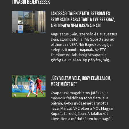
TOVÁBBI BEJEGYZÉSEK
LAKOSSÁGI TÁJÉKOZTATÓ: SZERDÁN ÉS
SZOMBATON ZÁRVA TART A TVE SZÉKHÁZ,
A FUTÓPÁLYA NEM HASZNÁLHATÓ
Augusztus 5-én, szerdán és augusztus
8-án, szombaton a TVE Sporttelep ad
otthont az UEFA Női Bajnokok Ligája
selejtező minitornájának. Az FTC-
Telekom női labdarúgócsapata a
görög PAOK ellen lép pályára, míg
„ÚGY VOLTAM VELE, HOGY ELVÁLLALOM,
MERT MIÉRT NE”
Csapatunk magabiztos játékkal, a
második félidőben több fiatallal a
pályán, 6–0-s győzelmet aratott a
hazai Marcali VFC ellen a MOL Magyar
Kupa 1. fordulójában. A találkozót
követően a mérkőzésen bombagólt