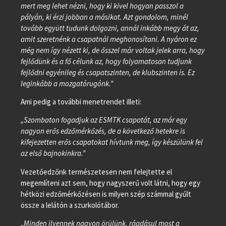
mert meg lehet nézni, hogy ki kivel hogyan passzol a
pályán, ki érzi jobban a másikat. Azt gondolom, minél
tovább együtt tudunk dolgozni, annál inkább megy át az,
amit szeretnénk a csapatnál meghonosítani. A nyáron ez
még nem így nézett ki, de ősszel már voltak jelek arra, hogy
fejlődünk és a fő célunk az, hogy folyamatosan tudjunk
fejlődni egyénileg és csapatszinten, de klubszinten is. Ez
leginkább a mozgatórugónk.”
Ami pedig a további menetrendet illeti:
„Szombaton fogadjuk az ESMTK csapatát, az már egy
nagyon erős edzőmérkőzés, de a következő hetekre is
kifejezetten erős csapatokat hívtunk meg, így készülünk fel
az első bajnokinkra.”
Vezetőedzőnk természetesen nem felejtette el
megemlíteni azt sem, hogy nagyszerű volt látni, hogy egy
hétközi edzőmérkőzésen is milyen szép számmal gyűlt
össze a lelátón a szurkolótábor.
„Minden ilyennek nagyon örülünk, ráadásul most a