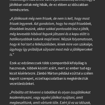
játékban voltak még hibák, de ez ebben az időszakban
természetes.
„A játékosok még nem frissek, de nem is kell, hogy most
frissek legyenek. Azt gondolom, hogy ha majd frissebbek,
élesebbek leszünk, akkor sokkal pontosabb lesz a játék,
még kevesebb hibával fogunk játszani és a kapu előtt is
hatékonyabbak tudunk majd lenni. Nézzük folyamatosan,
hogy ki hol tart a felkészülésben, kinek mire van szüksége,
úgyhogy így próbáljuk súlyozni most már a játékperceket
is.”
Ezek az edzőmeccsek több szempontból kifolyólag is
hasznosak, többek között azért, mert az ember tud egy
kicsit kísérletezni. Zámbó Márton például ezúttal a szélen
kapott szerepet, ezzel kapcsolatban is megkérdeztük
vezetőedzőnket.
„Próbálta ott felvenni a labdákat és olyan összjátékokat
kezdeményezni, vagy egyéni játékot nyújtani, amit
megbeszéltünk, amit vártunk tőle. Ezért jó ez az időszak,