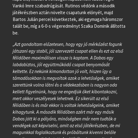
Vankó Imre szabadrúgását. Rutinos védőnk a második
játékrészben aztán növelte csapatunk előnyét, majd
Bartos Julián percei következtek, aki egymaga háromszor
talált be, míg a 6-0-s végeredményt Szalka Dominik állította
be.
„Azt gondoltam előzetesen, hogy egy jó mérkőzést fogunk
játszani egy stabil, jól szervezett csapat ellen és ezt az első
félidőben maximálisan vissza is kaptam. A Dabas egy
labdabiztos, jól együttműködő csapat benyomását
keltette. Ez nekünk kimondottan jó volt, hiszen így a
támadásokban is megvoltak azok a lehetőségek, amiket
szerettünk volna látni és a védekezésben is nagyon oda
kellett figyelnünk, hogy ne engedjük őket kibontakozni,
mert akkor veszélyesek lehetnek. Ez sikerült az első
félidőben is és már ekkor is voltak lehetőségeink, amiket
kihagytunk. A második félidőben azért már egy másik
Dabas jött ki a pályára, minőségben már nem tudták a
vendégek azt képviselni, amit az első játékrészben, de mi
magunkkal foglalkoztunk és próbáltunk kivenni belőle