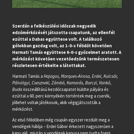
Szerdán a felkészülési időszak negyedik
edzőmérkőzését játszotta csapatunk, az ellenfél
ezúttal a Dabas együttese volt. A találkozó
gólokban gazdag volt, az 1-0-s félidőt követően
Harmati Tamás együttese 6-0-s győzelmet aratott. A
mérkőzést követően vezetőedzőnk természetesen
részletesen értékelte a látottakat.
Harmati Tamás a
Hajagos, Marques-Airosa, Erdei, Kulcsár,
Pálvölgyi, Cseszneki, Zámbó, Kamarás, Barczi, Vankó,
Buda
összeállítású kezdőcsapatot küldte pályára és
ezúttal a 60. perc környékén történtek meg a cserék,
jóllehet voltak játékosok, akik végigjátszották a
mérkőzést.
Az első félidőben még csupán egyszer rezdült meg a
vendégek hálója – Erdei Gábor érkezett nagyszerűen a
kapu elé, miután a vendégek kapusa nem tudta fogni