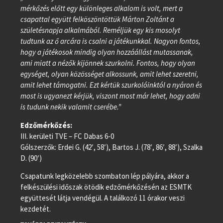
mérkőzés előtt egy különleges alkalom is volt, mert a
csapattal együtt felköszöntöttük Márton Zoltánt a
születésnapja alkalmából. Reméljük egy kis mosolyt
tudtunk az ő arcára is csalni a játékunkkal. Nagyon fontos,
hogy a játékosok mindig olyan hozzáállást mutassanak,
ami miatt a nézők kijönnek szurkolni. Fontos, hogy olyan
egységet, olyan közösséget alkossunk, amit lehet szeretni,
amit lehet támogatni. Ezt kértük szurkolóinktól a nyáron és
most is ugyanezt kérjük, viszont most már lehet, hogy adni
is tudunk nekik valamit cserébe.”
Edzőmérkőzés:
III. kerületi TVE – FC Dabas 6-0
Gólszerzők: Erdei G. (42′, 58′), Bartos J. (78′, 86′, 88′), Szalka
D. (90′)
Csapatunk legközelebb szombaton lép pályára, akkor a
felkészülési időszak ötödik edzőmérkőzésén az ESMTK
együttesét látja vendégül. A találkozó 11 órakor veszi
kezdetét.