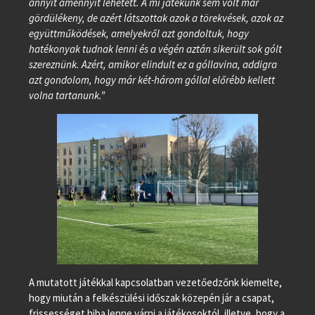
annyit amennyit lehetett. A mi játékunk sem volt már
gördülékeny, de azért látszottak azok a törekvések, azok az
együttműködések, amelyekről azt gondoltuk, hogy
hatékonyak tudnak lenni és a végén aztán sikerült sok gólt
szereznünk. Azért, amikor elindult ez a góllavina, addigra
azt gondolom, hogy már két-három góllal előrébb kellett
volna tartanunk.”
A mutatott játékkal kapcsolatban vezetőedzőnk kiemelte,
hogy miután a felkészülési időszak közepén jár a csapat,
frissességet hiba lenne várni a játékosoktól, illetve, hogy a