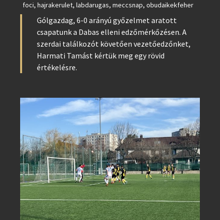
foci
,
hajrakerulet
,
labdarugas
,
meccsnap
,
obudaikekfeher
Gólgazdag, 6-0 arányú győzelmet aratott
csapatunk a Dabas elleni edzőmérkőzésen. A
szerdai találkozót követően vezetőedzőnket,
Harmati Tamást kértük meg egy rövid
értékelésre.