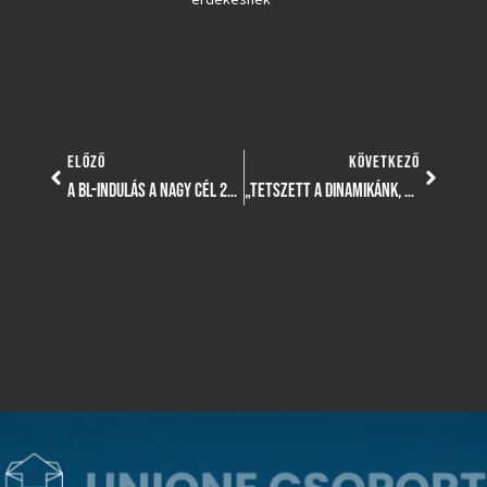
ELŐZŐ
KÖVETKEZŐ
A BL-INDULÁS A NAGY CÉL 2024-BEN – ÉVÉRTÉKELŐ INTERJÚ LUKÁCS DÉNES VEZETŐEDZŐVEL
„TETSZETT A DINAMIKÁNK, TETSZETT A JÁTÉKFELFOGÁSUNK, SOK HELYZETET TUDTUNK KIDOLGOZNI” – EDZŐI ÉRTÉKELÉS AZ ESMTK ELLENI MÉRKŐZÉS UTÁN