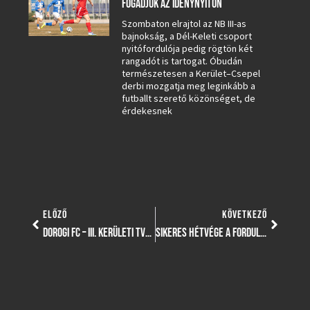
FOGADJUK AZ IDÉNYNYITÓN
Szombaton elrajtol az NB III-as
bajnokság, a Dél-Keleti csoport
nyitófordulója pedig rögtön két
rangadót is tartogat. Óbudán
természetesen a Kerület–Csepel
derbi mozgatja meg leginkább a
futballt szerető közönséget, de
érdekesnek
ELŐZŐ
KÖVETKEZŐ
DOROGI FC – III. KERÜLETI TVE – ÉLŐ, SZÖVEGES KÖZVETÍTÉS
SIKERES HÉTVÉGE A FORDULÓ GÓLJÁVAL – UTÁNPÓTLÁS BESZÁMOLÓK, VIDEÓVAL!