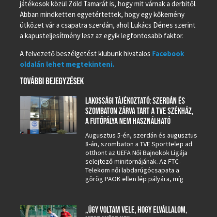
játékosok közül Zöld Tamarát is, hogy mit várnak a derbitől.
Abban mindketten egyetértettek, hogy egy kőkemény
ütközet vár a csapatra szerdán, ahol Lukács Dénes szerint
a kapusteljesítmény lesz az egyik legfontosabb faktor.
A felvezető beszélgetést klubunk hivatalos
Facebook
oldalán lehet megtekinteni.
TOVÁBBI BEJEGYZÉSEK
LAKOSSÁGI TÁJÉKOZTATÓ: SZERDÁN ÉS
SZOMBATON ZÁRVA TART A TVE SZÉKHÁZ,
A FUTÓPÁLYA NEM HASZNÁLHATÓ
Augusztus 5-én, szerdán és augusztus
8-án, szombaton a TVE Sporttelep ad
otthont az UEFA Női Bajnokok Ligája
selejtező minitornájának. Az FTC-
Telekom női labdarúgócsapata a
görög PAOK ellen lép pályára, míg
„ÚGY VOLTAM VELE, HOGY ELVÁLLALOM,