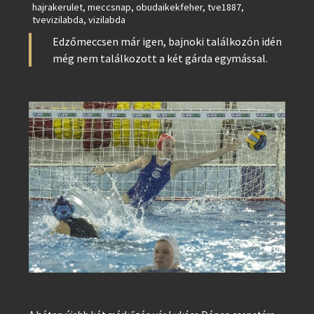
hajrakerulet
,
meccsnap
,
obudaikekfeher
,
tve1887
,
tvevizilabda
,
vizilabda
Edzőmeccsen már igen, bajnoki találkozón idén
még nem találkozott a két gárda egymással.