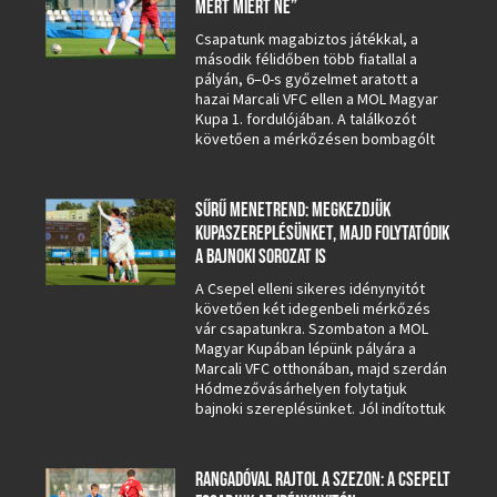
MERT MIÉRT NE”
Csapatunk magabiztos játékkal, a
második félidőben több fiatallal a
pályán, 6–0-s győzelmet aratott a
hazai Marcali VFC ellen a MOL Magyar
Kupa 1. fordulójában. A találkozót
követően a mérkőzésen bombagólt
SŰRŰ MENETREND: MEGKEZDJÜK
KUPASZEREPLÉSÜNKET, MAJD FOLYTATÓDIK
A BAJNOKI SOROZAT IS
A Csepel elleni sikeres idénynyitót
követően két idegenbeli mérkőzés
vár csapatunkra. Szombaton a MOL
Magyar Kupában lépünk pályára a
Marcali VFC otthonában, majd szerdán
Hódmezővásárhelyen folytatjuk
bajnoki szereplésünket. Jól indítottuk
RANGADÓVAL RAJTOL A SZEZON: A CSEPELT