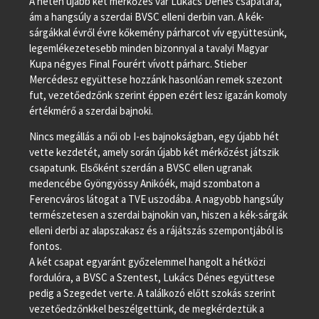
A héten újabb két mérkőzés vár Lukács Dénes csapatára,
ám a hangsúly a szerdai BVSC elleni derbin van. A kék-
sárgákkal évről évre kőkemény párharcot vív együttesünk,
legemlékezetesebb minden bizonnyal a tavalyi Magyar
Kupa négyes Final Fourért vívott párharc. Stieber
Mercédesz együttese hozzánk hasonlóan remek szezont
fut, vezetőedzőnk szerint éppen ezért lesz igazán komoly
értékmérő a szerdai bajnoki.
Nincs megállás a női ob I-es bajnokságban, egy újabb hét
vette kezdetét, amely során újabb két mérkőzést játszik
csapatunk. Elsőként szerdán a BVSC ellen ugranak
medencébe Gyöngyössy Anikóék, majd szombaton a
Ferencváros látogat a TVE uszodába. A nagyobb hangsúly
természetesen a szerdai bajnokin van, hiszen a kék-sárgák
elleni derbi az alapszakasz és a rájátszás szempontjából is
fontos.
A két csapat egyaránt győzelemmel hangolt a hétközi
fordulóra, a BVSC a Szentest, Lukács Dénes együttese
pedig a Szegedet verte. A találkozó előtt szokás szerint
vezetőedzőnkkel beszélgettünk, de megkérdeztük a