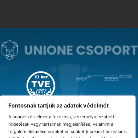
MAGYAR KUPA GYŐZTES ‘31
Fontosnak tartjuk az adatok védelmét
A böngészési élmény fokozása, a személyre szabott
hirdetések vagy tartalmak megjelenítése, valamint a
forgalom elemzése érdekében sütiket (cookie) használunk.