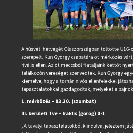
A húsvéti hétvégét Olaszországban töltötte U16-o
szerepelt. Kun György csapatára öt mérkőzés várt, 
rivális ellen. Az öt meccsből fiataljaink kettőt nye
találkozón vereséget szenvedtek. Kun György egy
kiemelve, hogy a tornán nívós ellenfelekkel játszh
tapasztalatokkal gazdagodtak, melyeket a bajno
1. mérkőzés – 03.30. (szombat)
III. kerületi Tve – Iraklis (görög) 0-1
„A tavalyi tapasztalatokból kiindulva, jeleztem j