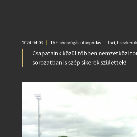
2024. 04. 03.
TVE labdarúgás utánpótlás
foci
,
hajrakerul
Csapataink közül többen nemzetközi tor
sorozatban is szép sikerek születtek!