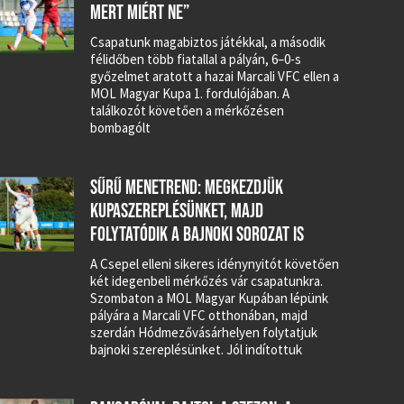
MERT MIÉRT NE”
Csapatunk magabiztos játékkal, a második
félidőben több fiatallal a pályán, 6–0-s
győzelmet aratott a hazai Marcali VFC ellen a
MOL Magyar Kupa 1. fordulójában. A
találkozót követően a mérkőzésen
bombagólt
SŰRŰ MENETREND: MEGKEZDJÜK
KUPASZEREPLÉSÜNKET, MAJD
FOLYTATÓDIK A BAJNOKI SOROZAT IS
A Csepel elleni sikeres idénynyitót követően
két idegenbeli mérkőzés vár csapatunkra.
Szombaton a MOL Magyar Kupában lépünk
pályára a Marcali VFC otthonában, majd
szerdán Hódmezővásárhelyen folytatjuk
bajnoki szereplésünket. Jól indítottuk