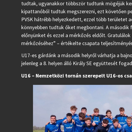
tudtak, ugyanakkor többször tudtunk mögéjük kerü
kipattanóból tudtuk megszerezni, ezt követően p
PVSK hátrébb helyezkedett, ezzel több területet 
könnyebben tudtuk őket megbontani. A második fé
előnyünket és ezzel a mérkőzés eldőlt. Gratulálok 
mérkőzéséhez” – értékelte csapata teljesítményén
U17-es gárdánk a második helyről várhatja a bajno
jelenleg a 8. helyen álló Király SE együttesét fogad
U16 – Nemzetközi tornán szerepelt U16-os cs