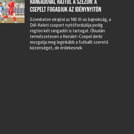
RANGADÓVAL RAJTOL A SZEZON: A
CSEPELT FOGADJUK AZ IDÉNYNYITÓN
Szombaton elrajtol az NB III-as bajnokság, a
Dél-Keleti csoport nyitófordulója pedig
rögtön két rangadót is tartogat. Óbudán
természetesen a Kerület–Csepel derbi
mozgatja meg leginkább a futballt szerető
közönséget, de érdekesnek