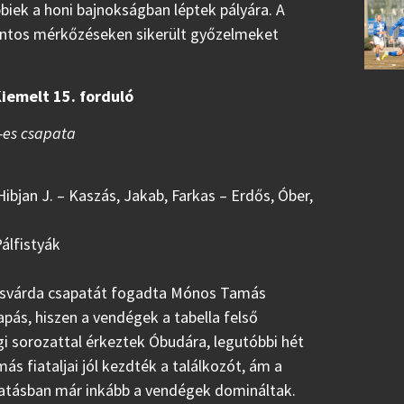
bbiek a honi bajnokságban léptek pályára. A
 fontos mérkőzéseken sikerült győzelmeket
iemelt 15. forduló
-es csapata
Hibjan J. – Kaszás, Jakab, Farkas – Erdős, Óber,
Pálfistyák
Kisvárda csapatát fogadta Mónos Tamás
ás, hiszen a vendégek a tabella felső
i sorozattal érkeztek Óbudára, legutóbbi hét
 fiataljai jól kezdték a találkozót, ám a
ytatásban már inkább a vendégek domináltak.