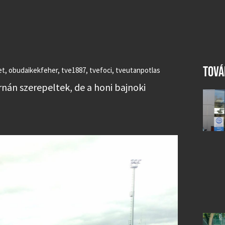
TOVÁ
et
,
obudaikekfeher
,
tve1887
,
tvefoci
,
tveutanpotlas
nán szerepeltek, de a honi bajnoki