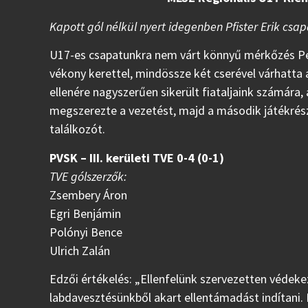
Kapott gól nélkül nyert idegenben Pfister Erik csa
U17-es csapatunkra nem várt könnyű mérkőzés Pécs
vékony kerettel, mindössze két cserével várhatta 
ellenére nagyszerűen sikerült fiataljaink számára,
megszerezte a vezetést, majd a második játékrés
találkozót.
PVSK – III. kerületi TVE 0-4 (0-1)
TVE gólszerzők:
Zsembery Áron
Egri Benjámin
Polónyi Bence
Ulrich Zalán
Edzői értékelés: „Ellenfelünk szervezetten védekeze
labdavesztésünkből akart ellentámadást indítani. 