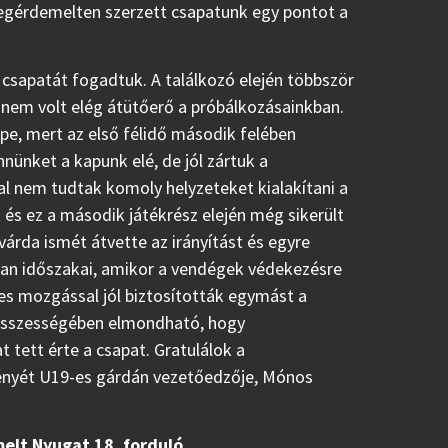
 megérdemelten szerzett csapatunk egy pontot a
a csapatát fogadtuk. A találkozó elején többször
de nem volt elég átütőerő a próbálkozásainkban.
épe, mert az első félidő második felében
nnünket a kapunk elé, de jól zártuk a
al nem tudtak komoly helyzeteket kialakítani a
 és ez a második játékrész elején még sikerült
svárda ismét átvette az irányítást és egyre
lyan időszakai, amikor a vendégek védekezésre
es mozgással jól biztosították egymást a
 Összességében elmondható, hogy
tett érte a csapat. Gratulálok a
ményét U19-es gárdán vezetőedzője, Mónos
elt Nyugat 18. forduló