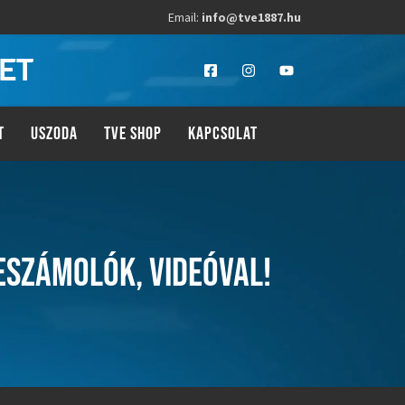
Email:
info@tve1887.hu
LET
T
USZODA
TVE SHOP
KAPCSOLAT
ESZÁMOLÓK, VIDEÓVAL!