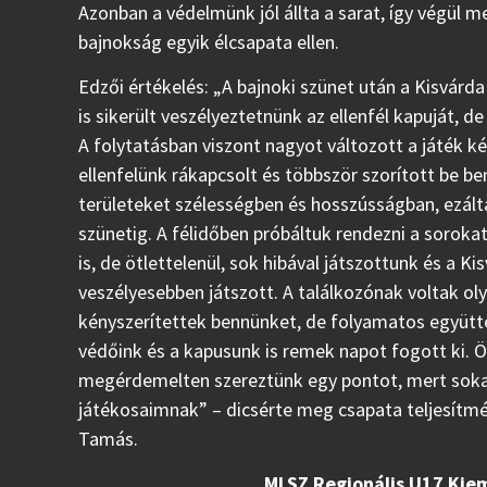
Azonban a védelmünk jól állta a sarat, így végül
bajnokság egyik élcsapata ellen.
Edzői értékelés: „A bajnoki szünet után a Kisvárd
is sikerült veszélyeztetnünk az ellenfél kapuját, 
A folytatásban viszont nagyot változott a játék k
ellenfelünk rákapcsolt és többször szorított be be
területeket szélességben és hosszússágban, ezált
szünetig. A félidőben próbáltuk rendezni a sorokat
is, de ötlettelenül, sok hibával játszottunk és a Ki
veszélyesebben játszott. A találkozónak voltak o
kényszerítettek bennünket, de folyamatos együtt
védőink és a kapusunk is remek napot fogott ki.
megérdemelten szereztünk egy pontot, mert sokat 
játékosaimnak” – dicsérte meg csapata teljesít
Tamás.
MLSZ Regionális U17 Kiem