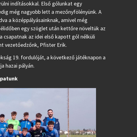
lni indításokkal. Első gólunkat egy
edig még nagyobb lett a mezőnyfölényünk. A
adva a középpályásainknak, amivel még
lidőben egy szöglet után kettőre növeltük az
a csapatnak az idei első kapott gól nélküli
t vezetőedzőnk, Pfister Erik.
kság 19. fordulóját, a következő játéknapon a
ja hazai pályán.
apatunk