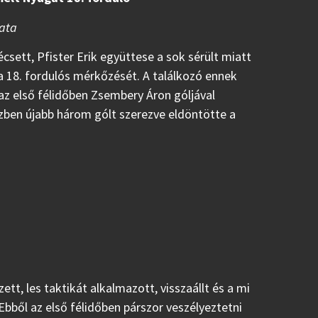
pata
ett, Pfister Erik együttese a sok sérült miatt
a 18. fordulós mérkőzését. A találkozó ennek
 az első félidőben Zsembery Áron góljával
zben újabb három gólt szerezve eldöntötte a
tt, les taktikát alkalmazott, visszaállt és a mi
Ebből az első félidőben párszor veszélyeztetni