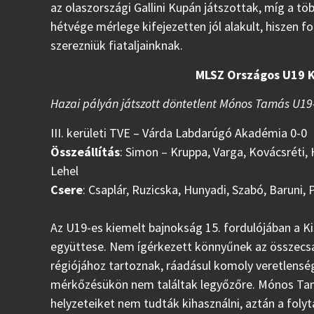
az olaszországi Gallini Kupán játszottak, míg a tö
hétvége mérlege kifejezetten jól alakult, hiszen
szerezniük fiataljainknak.
MLSZ Országos U19 K
Hazai pályán játszott döntetlent Mónos Tamás U19
III. kerületi TVE – Várda Labdarúgó Akadémia 0-0
Összeállítás
: Simon – Kruppa, Varga, Kovácsréti, 
Lehel
Csere
: Csaplár, Ruzicska, Hunyadi, Szabó, Baruni, 
Az U19-es kiemelt bajnokság 15. fordulójában a 
együttese. Nem ígérkezett könnyűnek az összecsap
régiójához tartoznak, ráadásul komoly veretlenség
mérkőzésükön nem találtak legyőzőre. Mónos Tamás
helyzeteiket nem tudták kihasználni, aztán a fol