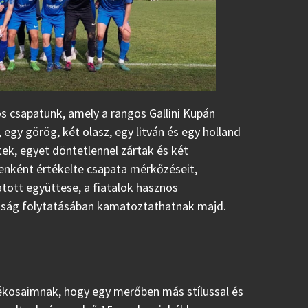
s csapatunk, amely a rangos Gallini Kupán
egy görög, két olasz, egy litván és egy holland
rtek, egyet döntetlennel zártak és két
enként értékelte csapata mérkőzéseit,
atott együttese, a fiatalok hasznos
kság folytatásában kamatoztathatnak majd.
átékosaimnak, hogy egy merőben más stílussal és