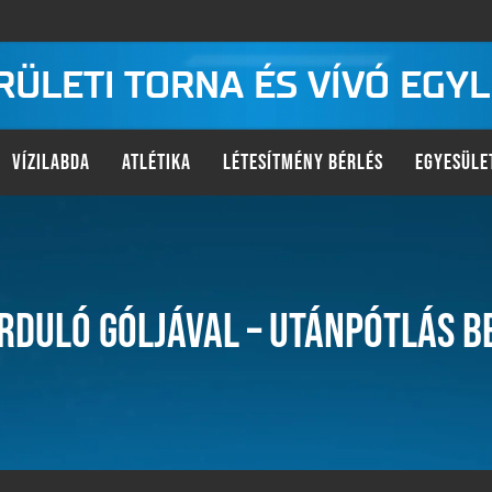
KERÜLETI TORNA ÉS VÍVÓ EGY
VÍZILABDA
ATLÉTIKA
LÉTESÍTMÉNY BÉRLÉS
EGYESÜLE
ORDULÓ GÓLJÁVAL – UTÁNPÓTLÁS B