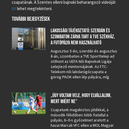
csapatának. A Szentes elleni bajnoki beharangozó videóját
itt
lehet megtekinteni.
TOVÁBBI BEJEGYZÉSEK
LAKOSSÁGI TÁJÉKOZTATÓ: SZERDÁN ÉS
SZOMBATON ZÁRVA TART A TVE SZÉKHÁZ,
A FUTÓPÁLYA NEM HASZNÁLHATÓ
Augusztus 5-én, szerdán és augusztus
8-án, szombaton a TVE Sporttelep ad
otthont az UEFA Női Bajnokok Ligája
selejtező minitornájának. Az FTC-
Telekom női labdarúgócsapata a
görög PAOK ellen lép pályára, míg
„ÚGY VOLTAM VELE, HOGY ELVÁLLALOM,
MERT MIÉRT NE”
Csapatunk magabiztos játékkal, a
második félidőben több fiatallal a
pályán, 6–0-s győzelmet aratott a
hazai Marcali VFC ellen a MOL Magyar