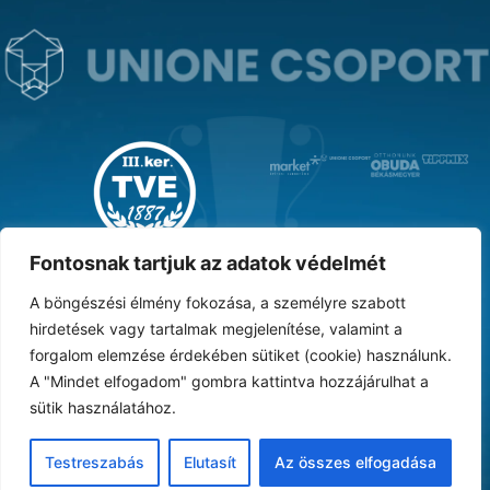
MAGYAR KUPA GYŐZTES ‘31
Fontosnak tartjuk az adatok védelmét
A böngészési élmény fokozása, a személyre szabott
hirdetések vagy tartalmak megjelenítése, valamint a
forgalom elemzése érdekében sütiket (cookie) használunk.
DOKUMENTUMTÁR
ARCHÍVUM
KARRIER
SAJTÓ
TAO
BESZÁMOLÓK
A "Mindet elfogadom" gombra kattintva hozzájárulhat a
sütik használatához.
Adatvédelmi nyilatkozat
Vásárlási feltételek
Süti tájékoztató
ÁSZF
Testreszabás
Elutasít
Az összes elfogadása
© 2024 III. kerületi Torna és Vívó Egylet. Minden jog fenntartva.