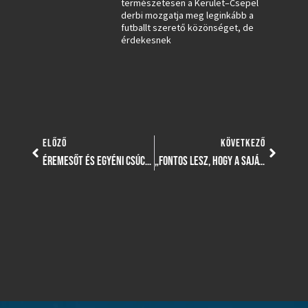
természetesen a Kerület–Csepel
derbi mozgatja meg leginkább a
futballt szerető közönséget, de
érdekesnek
ELŐZŐ
KÖVETKEZŐ
ÉREMESŐT ÉS EGYÉNI CSÚCSOKAT HOZOTT AZ ÖSSZETETT ATLÉTIKAI OB FIATAL ATLÉTÁINK SZÁMÁRA
„FONTOS LESZ, HOGY A SAJÁT ARCUNKAT, A SAJÁT JÁTÉKUNKAT MUTASSUK”