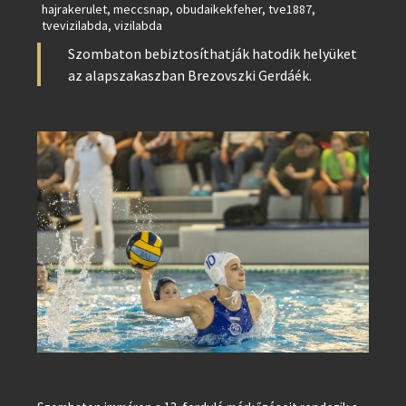
hajrakerulet
,
meccsnap
,
obudaikekfeher
,
tve1887
,
tvevizilabda
,
vizilabda
Szombaton bebiztosíthatják hatodik helyüket
az alapszakaszban Brezovszki Gerdáék.