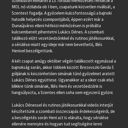
Szombaton immáron a 13. forduló mérkőzéseit rendezik a
MOL nő vízilabda ob I-ben, csapatunk közvetlen riválisát, a
Szentest fogadja. A győzelem kulcsfontosságú a bajnoki
hatodik helyezés szempontjából, éppen ezért már a
Dunaújváros elleni hétközi mérkőzésen is próbálta
kulcsembereit pihentetni Lukács Dénes. A szombati
találkozó előtt vezetőedzőnkkel és rutinos játékosunkkal,
a sérülése miatt egy ideje már nem bevethető, Illés
Henivel beszélgettünk.
A két csapat amúgy október végén találkozott egymással a
bajnokság során, akkor többek között Brezovszki Gerda 5
góljának is köszönhetően simának tűnő győzelmet aratott
Lukács Dénes együttese. Ugyanakkor az a siker csak első
blikkre tűnik simának, Illés Heni és vezetőedzőnk is
hangsúlyozta, a Szentes ellen soha sem egyszerű győzni.
Lukács Dénessel és rutinos játékosunkkal videós interjút
készítettünk a szombati összecsapás érdekességeiről, de
a beszélgetés során Heni azt is elárulta, hogy sérülése
ellenére mennyire és hogyan tud segítségére lenni