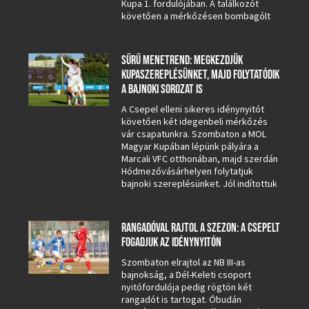
Kupa 1. fordulójában. A találkozót
követően a mérkőzésen bombagólt
SŰRŰ MENETREND: MEGKEZDJÜK
KUPASZEREPLÉSÜNKET, MAJD FOLYTATÓDIK
A BAJNOKI SOROZAT IS
A Csepel elleni sikeres idénynyitót
követően két idegenbeli mérkőzés
vár csapatunkra. Szombaton a MOL
Magyar Kupában lépünk pályára a
Marcali VFC otthonában, majd szerdán
Hódmezővásárhelyen folytatjuk
bajnoki szereplésünket. Jól indítottuk
RANGADÓVAL RAJTOL A SZEZON: A CSEPELT
FOGADJUK AZ IDÉNYNYITÓN
Szombaton elrajtol az NB III-as
bajnokság, a Dél-Keleti csoport
nyitófordulója pedig rögtön két
rangadót is tartogat. Óbudán