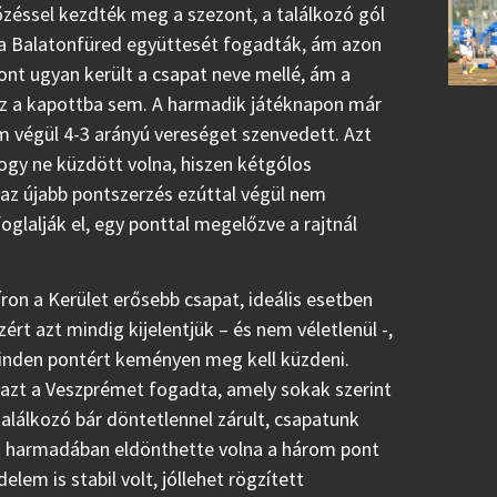
őzéssel kezdték meg a szezont, a találkozó gól
n a Balatonfüred együttesét fogadták, ám azon
pont ugyan került a csapat neve mellé, ám a
gaz a kapottba sem. A harmadik játéknapon már
ám végül 4-3 arányú vereséget szenvedett. Azt
hogy ne küzdött volna, hiszen kétgólos
r az újabb pontszerzés ezúttal végül nem
foglalják el, egy ponttal megelőzve a rajtnál
íron a Kerület erősebb csapat, ideális esetben
rt azt mindig kijelentjük – és nem véletlenül -,
minden pontért keményen meg kell küzdeni.
azt a Veszprémet fogadta, amely sokak szerint
találkozó bár döntetlennel zárult, csapatunk
só harmadában eldönthette volna a három pont
lem is stabil volt, jóllehet rögzített