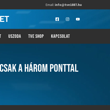
Email:
info@tve1887.hu
LET
T
USZODA
TVE SHOP
KAPCSOLAT
 CSAK A HÁROM PONTTAL