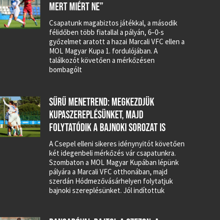
MERT MIÉRT NE”
Csapatunk magabiztos játékkal, a második
félidőben több fiatallal a pályán, 6–0-s
győzelmet aratott a hazai Marcali VFC ellen a
MOL Magyar Kupa 1. fordulójában. A
találkozót követően a mérkőzésen
bombagólt
SŰRŰ MENETREND: MEGKEZDJÜK
KUPASZEREPLÉSÜNKET, MAJD
FOLYTATÓDIK A BAJNOKI SOROZAT IS
A Csepel elleni sikeres idénynyitót követően
két idegenbeli mérkőzés vár csapatunkra.
Szombaton a MOL Magyar Kupában lépünk
pályára a Marcali VFC otthonában, majd
szerdán Hódmezővásárhelyen folytatjuk
bajnoki szereplésünket. Jól indítottuk