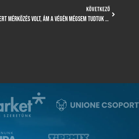
KÖVETKEZŐ
HARMATI TAMÁS: „EZ EGY MEGNYERT MÉRKŐZÉS VOLT, ÁM A VÉGÉN MÉGSEM TUDTUK MEGSZEREZNI A HÁROM PONTOT”