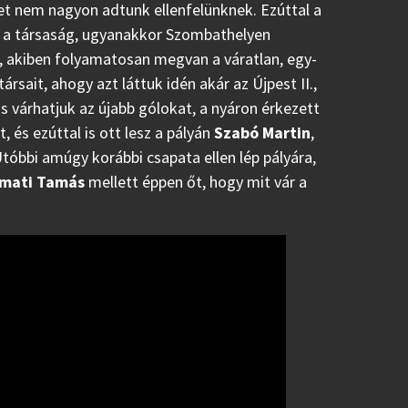
et nem nagyon adtunk ellenfelünknek. Ezúttal a
s a társaság, ugyanakkor Szombathelyen
z, akiben folyamatosan megvan a váratlan, egy-
rsait, ahogy azt láttuk idén akár az Újpest II.,
s várhatjuk az újabb gólokat, a nyáron érkezett
 és ezúttal is ott lesz a pályán
Szabó Martin
,
tóbbi amúgy korábbi csapata ellen lép pályára,
mati Tamás
mellett éppen őt, hogy mit vár a