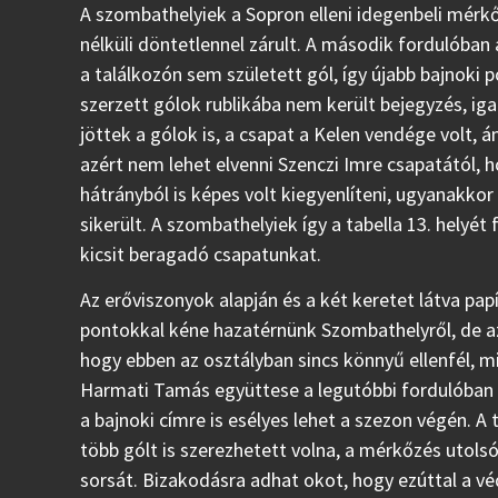
A szombathelyiek a Sopron elleni idegenbeli mérk
nélküli döntetlennel zárult. A második fordulóba
a találkozón sem született gól, így újabb bajnoki 
szerzett gólok rublikába nem került bejegyzés, i
jöttek a gólok is, a csapat a Kelen vendége volt, 
azért nem lehet elvenni Szenczi Imre csapatától, 
hátrányból is képes volt kiegyenlíteni, ugyanakko
sikerült. A szombathelyiek így a tabella 13. helyét 
kicsit beragadó csapatunkat.
Az erőviszonyok alapján és a két keretet látva pap
pontokkal kéne hazatérnünk Szombathelyről, de azé
hogy ebben az osztályban sincs könnyű ellenfél, 
Harmati Tamás együttese a legutóbbi fordulóban 
a bajnoki címre is esélyes lehet a szezon végén. A 
több gólt is szerezhetett volna, a mérkőzés utol
sorsát. Bizakodásra adhat okot, hogy ezúttal a véde