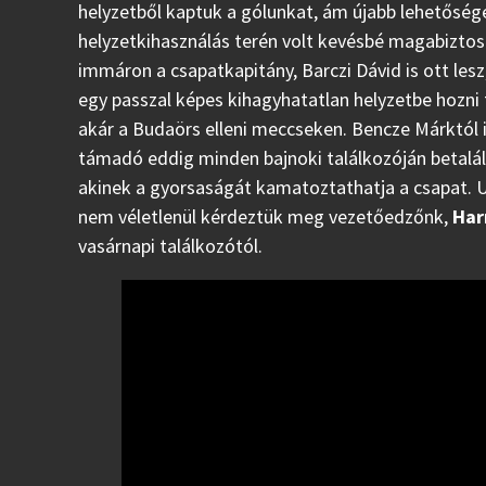
helyzetből kaptuk a gólunkat, ám újabb lehetőség
helyzetkihasználás terén volt kevésbé magabizto
immáron a csapatkapitány, Barczi Dávid is ott les
egy passzal képes kihagyhatatlan helyzetbe hozni tá
akár a Budaörs elleni meccseken. Bencze Márktól i
támadó eddig minden bajnoki találkozóján betalált,
akinek a gyorsaságát kamatoztathatja a csapat. U
nem véletlenül kérdeztük meg vezetőedzőnk,
Har
vasárnapi találkozótól.