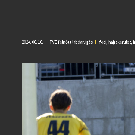
2024. 08. 18.
TVE felnőtt labdarúgás
foci
,
hajrakerulet
,
i