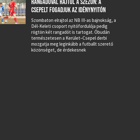
RANGADÓVAL RAJTOL A SZEZON: A
CSEPELT FOGADJUK AZ IDÉNYNYITÓN
Szombaton elrajtol az NB III-as bajnokság, a
Dél-Keleti csoport nyitófordulója pedig
rögtön két rangadót is tartogat. Óbudán
természetesen a Kerület–Csepel derbi
mozgatja meg leginkább a futballt szerető
közönséget, de érdekesnek