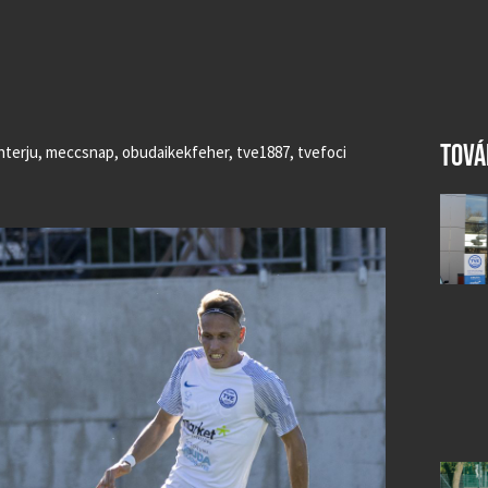
TOVÁ
nterju
,
meccsnap
,
obudaikekfeher
,
tve1887
,
tvefoci