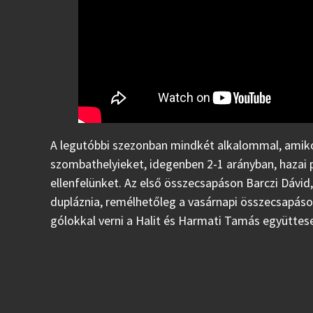
A legutóbbi szezonban mindkét alkalommal, amikor
szombathelyieket, idegenben 2-1 arányban, hazai p
ellenfelünket. Az első összecsapáson Barczi Dávid
dupláznia, remélhetőleg a vasárnapi összecsapáso
gólokkal verni a Halit és Harmati Tamás együttese