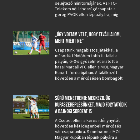
selejtező minitornájának. Az FTC-
Telekom női labdarúgócsapata a
görög PAOK ellen lép pályára, míg
„ÚGY VOLTAM VELE, HOGY ELVÁLLALOM,
MERT MIÉRT NE”
Csapatunk magabiztos játékkal, a
második félidőben több fiatallal a
pályán, 6–0-s győzelmet aratott a
hazai Marcali VFC ellen a MOL Magyar
Kupa 1. fordulójában. A találkozót
követően a mérkőzésen bombagólt
SŰRŰ MENETREND: MEGKEZDJÜK
KUPASZEREPLÉSÜNKET, MAJD FOLYTATÓDIK
A BAJNOKI SOROZAT IS
A Csepel elleni sikeres idénynyitót
követően két idegenbeli mérkőzés
vár csapatunkra. Szombaton a MOL
Magyar Kupában lépünk pályára a