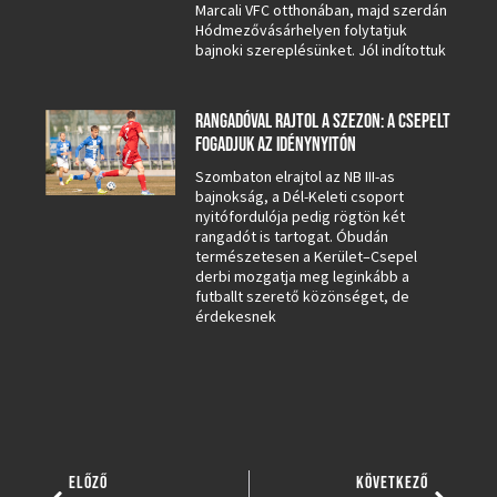
Marcali VFC otthonában, majd szerdán
Hódmezővásárhelyen folytatjuk
bajnoki szereplésünket. Jól indítottuk
RANGADÓVAL RAJTOL A SZEZON: A CSEPELT
FOGADJUK AZ IDÉNYNYITÓN
Szombaton elrajtol az NB III-as
bajnokság, a Dél-Keleti csoport
nyitófordulója pedig rögtön két
rangadót is tartogat. Óbudán
természetesen a Kerület–Csepel
derbi mozgatja meg leginkább a
futballt szerető közönséget, de
érdekesnek
ELŐZŐ
KÖVETKEZŐ