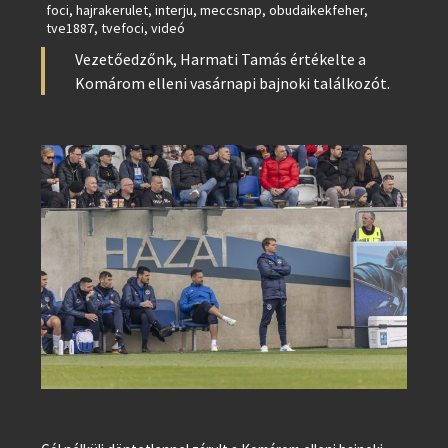
foci
,
hajrakerulet
,
interju
,
meccsnap
,
obudaikekfeher
,
tve1887
,
tvefoci
,
videó
Vezetőedzőnk, Harmati Tamás értékelte a
Komárom elleni vasárnapi bajnoki találkozót.