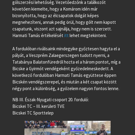
gólszerzési lehetőség. Vezetőedzőnk a találkozót
követően kiemelte, hogy a Komárom idén már
bizonyította, hogy az élcsapatok dolgát képes
megnehezíteni, annak pedig örül, hogy gólt nem kapott
csapatunk, viszont azt sajnálja, hogy nem is szerzett.
Harmati Tamás értékelését
itt
lehet megtekinteni.
A fordulóban riválisaink mindegyike győztesen hagyta el a
pályát, a Veszprém Zalaegerszegen tudott nyerni, a
Tatabánya Balatonfüredről hozta el a három pontot, míg a
Bicske a Gyirmót vendégeként győzedelmeskedett. A
következő fordulóban Harmati Tamás együttese éppen
Bicskén vendégszerepel, és miután a két csapat között
négy pont a különbség, a győzelem nagyon fontos lenne.
NB III. Észak-Nyugati csoport 20. forduló:
Bicskei TC – III. kerületi TVE
Bicskei TC Sporttelep