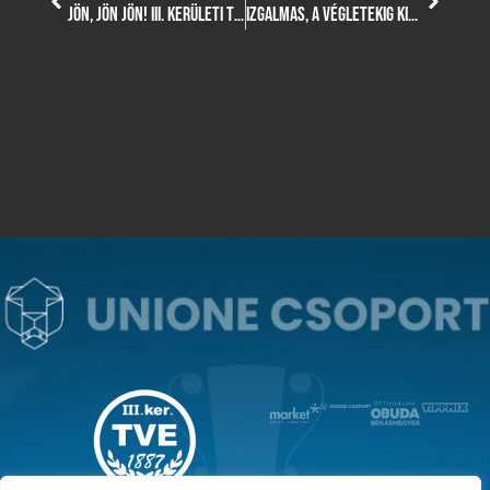
JÖN, JÖN JÖN! III. KERÜLETI TVE – KOMÁROM VSE – BAJNOKI BEHARANGOZÓ!
IZGALMAS, A VÉGLETEKIG KIÉLEZETT CSATÁKAT VÍVTAK FIÚ VÍZILABDA UP-CSAPATAINK A SZEGED ELLEN