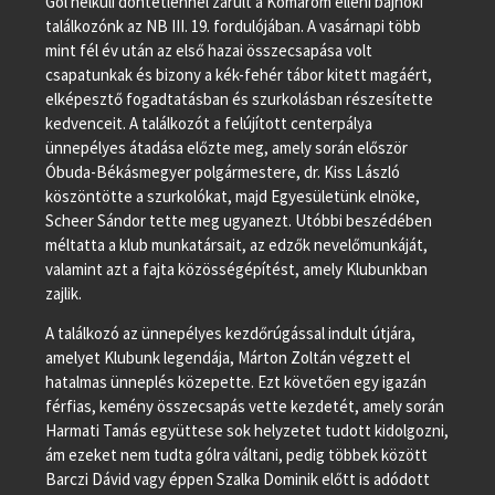
Gól nélküli döntetlennel zárult a Komárom elleni bajnoki
találkozónk az NB III. 19. fordulójában. A vasárnapi több
mint fél év után az első hazai összecsapása volt
csapatunkak és bizony a kék-fehér tábor kitett magáért,
elképesztő fogadtatásban és szurkolásban részesítette
kedvenceit. A találkozót a felújított centerpálya
ünnepélyes átadása előzte meg, amely során először
Óbuda-Békásmegyer polgármestere, dr. Kiss László
köszöntötte a szurkolókat, majd Egyesületünk elnöke,
Scheer Sándor tette meg ugyanezt. Utóbbi beszédében
méltatta a klub munkatársait, az edzők nevelőmunkáját,
valamint azt a fajta közösségépítést, amely Klubunkban
zajlik.
A találkozó az ünnepélyes kezdőrúgással indult útjára,
amelyet Klubunk legendája, Márton Zoltán végzett el
hatalmas ünneplés közepette. Ezt követően egy igazán
férfias, kemény összecsapás vette kezdetét, amely során
Harmati Tamás együttese sok helyzetet tudott kidolgozni,
ám ezeket nem tudta gólra váltani, pedig többek között
Barczi Dávid vagy éppen Szalka Dominik előtt is adódott