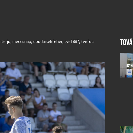
TOVÁ
nterju
,
meccsnap
,
obudaikekfeher
,
tve1887
,
tvefoci