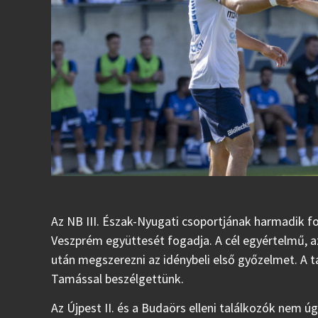
Az NB III. Észak-Nyugati csoportjának harmadik fo
Veszprém együttesét fogadja. A cél egyértelmű, a
után megszerezni az idénybeli első győzelmet. A 
Tamással beszélgettünk.
Az Újpest II. és a Budaörs elleni találkozók nem úg