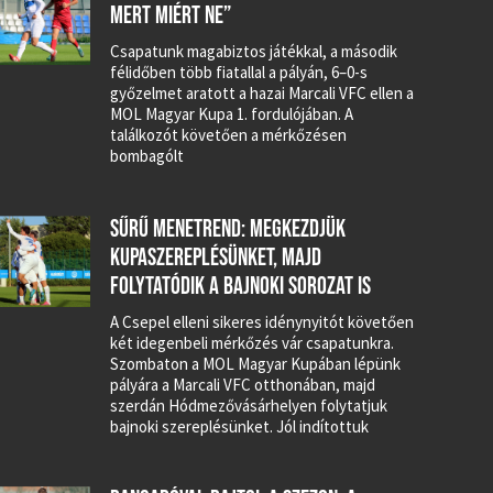
MERT MIÉRT NE”
Csapatunk magabiztos játékkal, a második
félidőben több fiatallal a pályán, 6–0-s
győzelmet aratott a hazai Marcali VFC ellen a
MOL Magyar Kupa 1. fordulójában. A
találkozót követően a mérkőzésen
bombagólt
SŰRŰ MENETREND: MEGKEZDJÜK
KUPASZEREPLÉSÜNKET, MAJD
FOLYTATÓDIK A BAJNOKI SOROZAT IS
A Csepel elleni sikeres idénynyitót követően
két idegenbeli mérkőzés vár csapatunkra.
Szombaton a MOL Magyar Kupában lépünk
pályára a Marcali VFC otthonában, majd
szerdán Hódmezővásárhelyen folytatjuk
bajnoki szereplésünket. Jól indítottuk