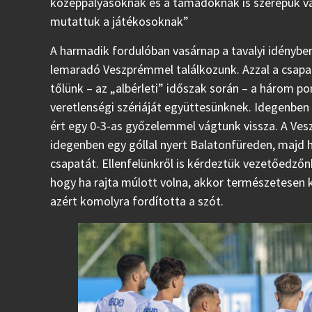
középpályásoknak és a támadóknak is szerepük va
mutattuk a játékosoknak”
A harmadik fordulóban vasárnap a tavalyi idényben 
lemaradó Veszprémmel találkozunk. Azzal a csapatt
tőlünk – az „albérleti” időszak során – a három 
veretlenségi szériáját együttesünknek. Idegenben a
ért egy 0-3-as győzelemmel vágtunk vissza. A Ve
idegenben egy góllal nyert Balatonfüreden, majd ha
csapatát. Ellenfelünkről is kérdeztük vezetőedzőn
hogy ha rajta múlott volna, akkor természetesen 
azért komolyra fordította a szót.