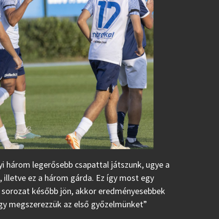
yi három legerősebb csapattal játszunk, ugye a
 illetve ez a három gárda. Ez így most egy
 a sorozat később jön, akkor eredményesebbek
gy megszerezzük az első győzelmünket”