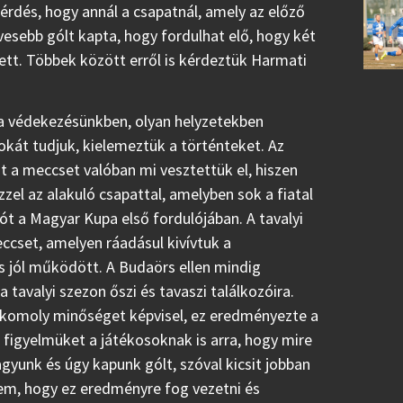
kérdés, hogy annál a csapatnál, amely az előző
sebb gólt kapta, hogy fordulhat elő, hogy két
lett. Többek között erről is kérdeztük Harmati
 a védekezésünkben, olyan helyzetekben
kát tudjuk, kielemeztük a történteket. Az
zt a meccset valóban mi vesztettük el, hiszen
zzel az alakuló csapattal, amelyben sok a fiatal
zót a Magyar Kupa első fordulójában. A tavalyi
ccset, amelyen ráadásul kivívtuk a
is jól működött. A Budaörs ellen mindig
tavalyi szezon őszi és tavaszi találkozóira.
komoly minőséget képvisel, ez eredményezte a
 figyelmüket a játékosoknak is arra, hogy mire
yunk és úgy kapunk gólt, szóval kicsit jobban
lem, hogy ez eredményre fog vezetni és