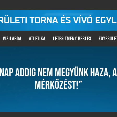
KERÜLETI TORNA ÉS VÍVÓ EGY
VÍZILABDA
ATLÉTIKA
LÉTESÍTMÉNY BÉRLÉS
EGYESÜLE
NAP ADDIG NEM MEGYÜNK HAZA, 
MÉRKŐZÉST!”