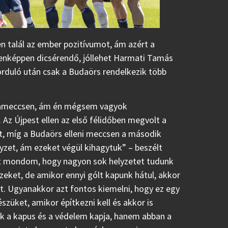
 talál az ember pozitívumot, ám azért a
enképpen dicsérendő, jóllehet Harmati Tamás
orduló után csak a Budaörs rendelkezik több
kupameccsen, ám én mégsem vagyok
 Az Újpest ellen az első félidőben megvolt a
t, míg a Budaörs elleni meccsen a második
lyzet, ám ezeket végül kihagytuk” – beszélt
azt mondom, hogy nagyon sok helyzetet tudunk
 ezeket, de amikor ennyi gólt kapunk hátul, akkor
t. Ugyanakkor azt fontos kiemelni, hogy ez egy
szüket, amikor építkezni kell és akkor is
ak a kapus és a védelem kapja, hanem abban a