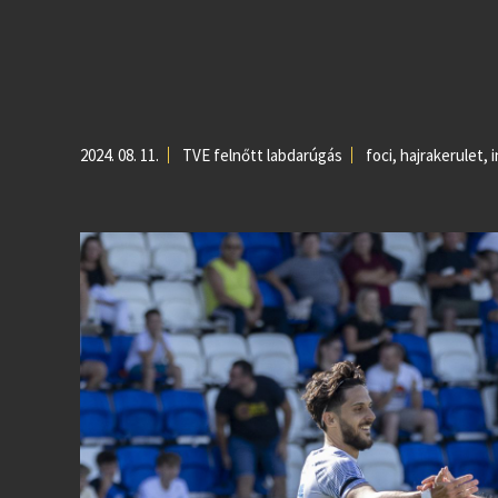
2024. 08. 11.
TVE felnőtt labdarúgás
foci
,
hajrakerulet
,
i