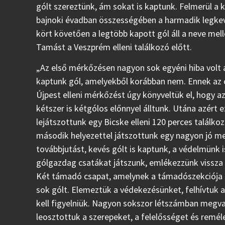
gólt szereztünk, ám sokat is kaptunk. Felmerül a 
bajnoki évadban összességében a harmadik legkeve
kört követően a legtöbb kapott gól áll a neve mel
Tamást a Veszprém elleni találkozó előtt.
„Az első mérkőzésen nagyon sok egyéni hiba volt
kaptunk gól, amelyekből korábban nem. Ennek az o
Újpest elleni mérkőzést úgy könyveltük el, hogy a
kétszer is kétgólos előnnyel álltunk. Utána azért e
lejátszottunk egy Bicske elleni 120 perces találko
második helyezettel játszottunk egy nagyon jó me
továbbjutást, kevés gólt is kaptunk, a védelmünk 
gólgazdag csatákat játszunk, emlékezzünk vissza a 
Két támadó csapat, amelynek a támadószekciója 
sok gólt. Elemeztük a védekezésünket, felhívtuk a
kell figyelniük. Nagyon sokszor létszámban megvag
leosztottuk a szerepeket, a felelősséget és remé