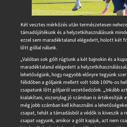
Két vesztes mérkőzés után természetesen nehezen
támadójátékunk és a helyzetkihasználásunk mind
ezzel sem maradéktalanul elégedett, holott két f
lőtt góllal nálunk.
„Valóban sok gólt rúgtunk a két bajnokin és a 
maradéktalanul elégedett a helyzetkihasználással.
lehetőségünk, hogy nagyobb előnyre tegyünk szer
félidőben a góljaink mellett volt több 100%-os he
csapatunk lőtt góljairól vezetőedzőnk. „Inkább 
kialakítani, viszonylag jó számban is értékesítjük
még jobb számban kell kihasználni a lehetőségeke
csapat, tehát a támadásból a védők is kiveszik a ré
csapat vagyunk, amikor a gólt kapjuk, azt nem cs