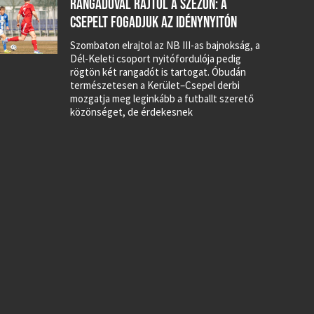
RANGADÓVAL RAJTOL A SZEZON: A
CSEPELT FOGADJUK AZ IDÉNYNYITÓN
Szombaton elrajtol az NB III-as bajnokság, a
Dél-Keleti csoport nyitófordulója pedig
rögtön két rangadót is tartogat. Óbudán
természetesen a Kerület–Csepel derbi
mozgatja meg leginkább a futballt szerető
közönséget, de érdekesnek