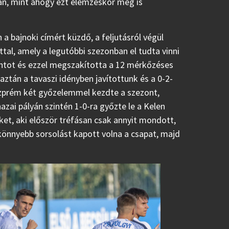
n, mint ahogy ezt elemzéskor meg is
a bajnoki címért küzdő, a feljutásról végül
al, amely a legutóbbi szezonban el tudta vinni
pontot és ezzel megszakította a 12 mérkőzéses
ztán a tavaszi idényben javítottunk és a 0-2-
szprém két győzelemmel kezdte a szezont,
zai pályán szintén 1-0-ra győzte le a Kelen
ket, aki először tréfásan csak annyit mondott,
könnyebb sorsolást kapott volna a csapat, majd