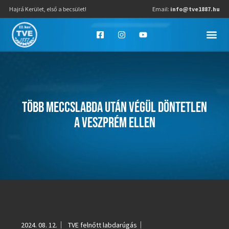
Hajrá Kerület, első a becsület!
Email:
info@tve1887.hu
TÖBB MECCSLABDA UTÁN VÉGÜL DÖNTETLEN
A VESZPRÉM ELLEN
2024. 08. 12.
TVE felnőtt labdarúgás