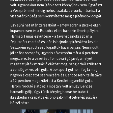
volt, ugyanakkor nem ígérkezett könnyűnek sem. Egyrészt
a Veszprémmel mindig nehéz csatákat vívunk, másrészt a
visszatérő hőség sem könnyítette meg a játékosok dolgát.
Egy sűrű hét után zárásaként – amely során a Bicske elleni
kupameccsen és a Budaörs elleni bajnokin lépett pályára
Harmati Tamás együttese – a tavalyi bajnokságban a
feljutásért csatázó és idén is bajnokaspiránsként kezelt
Veszprém együttesét fogadtuk hazai pályán. Nem indult
jól az összecsapás, ugyanis a Veszprém már a 4. percben
megszerezte a vezetést Tömösvári góljával, amelyet
rögzített játékszituáció előzött meg, szögletből született
a vendégek vezető gólja. A bekapott gól nem fogta meg
nagyon a csapatot szerencsére és Bencze Márk találatával
a 12. percben megszületett a Kerület egyenlítő gólja.
Három forduló alatt ez a mostani volt amúgy Bencze
harmadik gólja, úgy tűnik tényleg hamar be tudott
illeszkedni a csapatba és önbizalommal telve lép pályára
hétről hétre.