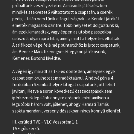
próbáltunk veszélyeztetni. A második játékrészben
mindkét szakvezető változtatott a csapatán, a cserék
pedig – talán nem tűnik elfogultságnak – a Kerület játékát
emelték magasabb szintre. Több helyzetet dolgoztunk ki,
ám ezek kimaradtak, vagy éppen az utolsó passzokba
csúszott olyan apró hiba, amely miatt a helyzetek elhaltak.
A találkozó vége felé még büntetőhöz is jutott csapatunk,
ám Bencze Márk tizenegyesét egykori játékosunk,
Kemenes Botond kivédte.
A végén így maradt az 1-1-es döntetlen, amelynek egyik
csapat sem örülhetett maradéktalanul. A hétvégén a 4.
fordulóban Szombathelyre látogat csapatunk, ott lehet
javítani, illetve a soron következő összecsapások sem
ígérkeznek legalább ennyire erősnek, mint amilyen a
legutóbbi három volt, jóllehet, ahogy Harmati Tamás
szokta mondani, versenyidőszakban nincs könnyű ellenfél.
III. kerületi TVE – VLC Veszprém 1-1
TVE gólszerző: