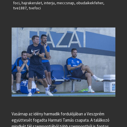
foci
,
hajrakerulet
,
interju
,
meccsnap
,
obudaikekfeher
,
tve1887
,
tvefoci
Vasárnap az idény harmadik fordulójában a Veszprém
együttesét fogadta Harmati Tamás csapata. A találkozó
mindkét fél szempontjából több szempontból is fontos