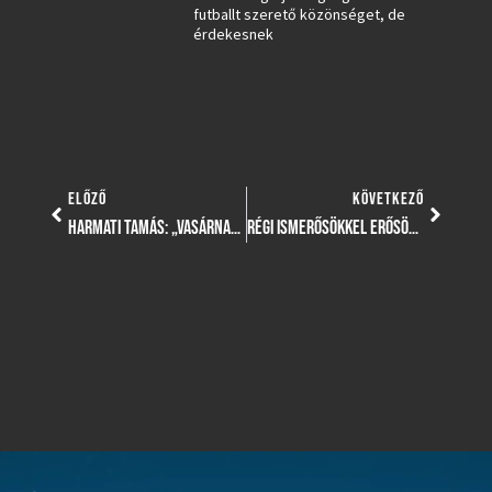
futballt szerető közönséget, de
érdekesnek
ELŐZŐ
KÖVETKEZŐ
HARMATI TAMÁS: „VASÁRNAP ADDIG NEM MEGYÜNK HAZA, AMÍG NEM NYERTÜK MEG A MÉRKŐZÉST!”
RÉGI ISMERŐSÖKKEL ERŐSÖDÖTT A KERÜLET KERETE