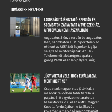
Bencze Márk
TOVÁBBI BEJEGYZÉSEK
LAKOSSÁGI TÁJÉKOZTATÓ: SZERDÁN ÉS
SZOMBATON ZÁRVA TART A TVE SZÉKHÁZ,
A FUTÓPÁLYA NEM HASZNÁLHATÓ
Augusztus 5-én, szerdán és augusztus
8-án, szombaton a TVE Sporttelep ad
otthont az UEFA Női Bajnokok Ligája
selejtező minitornájának. Az FTC-
Telekom női labdarúgócsapata a
görög PAOK ellen lép pályára, míg
„ÚGY VOLTAM VELE, HOGY ELVÁLLALOM,
MERT MIÉRT NE”
Csapatunk magabiztos játékkal, a
második félidőben több fiatallal a
pályán, 6–0-s győzelmet aratott a
hazai Marcali VFC ellen a MOL Magyar
Kupa 1. fordulójában. A találkozót
követően a mérkőzésen bombagólt