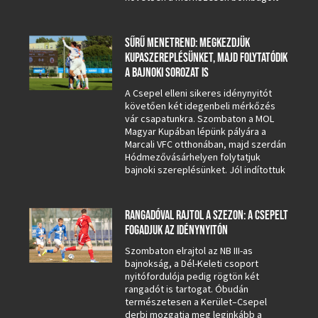
SŰRŰ MENETREND: MEGKEZDJÜK
KUPASZEREPLÉSÜNKET, MAJD FOLYTATÓDIK
A BAJNOKI SOROZAT IS
A Csepel elleni sikeres idénynyitót
követően két idegenbeli mérkőzés
vár csapatunkra. Szombaton a MOL
Magyar Kupában lépünk pályára a
Marcali VFC otthonában, majd szerdán
Hódmezővásárhelyen folytatjuk
bajnoki szereplésünket. Jól indítottuk
RANGADÓVAL RAJTOL A SZEZON: A CSEPELT
FOGADJUK AZ IDÉNYNYITÓN
Szombaton elrajtol az NB III-as
bajnokság, a Dél-Keleti csoport
nyitófordulója pedig rögtön két
rangadót is tartogat. Óbudán
természetesen a Kerület–Csepel
derbi mozgatja meg leginkább a