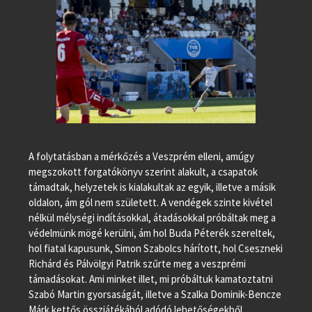
A folytatásban a mérkőzés a Veszprém elleni, amúgy
megszokott forgatókönyv szerint alakult, a csapatok
támadtak, helyzetek is kialakultak az egyik, illetve a másik
oldalon, ám gól nem született. A vendégek szinte kivétel
nélkül mélységi indításokkal, átadásokkal próbáltak meg a
védelmünk mögé kerülni, ám hol Buda Péterék szereltek,
hol fiatal kapusunk, Simon Szabolcs hárított, hol Cseszneki
Richárd és Pálvölgyi Patrik szűrte meg a veszprémi
támadásokat. Ami minket illet, mi próbáltuk kamatoztatni
Szabó Martin gyorsaságát, illetve a Szalka Dominik-Bencze
Márk kettős összjátékából adódó lehetőségekből