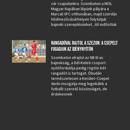
vár csapatunkra. Szombaton a MOL
Magyar Kupában lépünk pályára a
Marcali VFC otthonában, majd szerdán
Hódmezővásárhelyen folytatjuk
bajnoki szereplésünket. Jól indítottuk
RANGADÓVAL RAJTOL A SZEZON: A CSEPELT
FOGADJUK AZ IDÉNYNYITÓN
Szombaton elrajtol az NB III-as
bajnokság, a Dél-Keleti csoport
nyitófordulója pedig rögtön két
rangadót is tartogat. Óbudán
természetesen a Kerület–Csepel
derbi mozgatja meg leginkább a
futballt szerető közönséget, de
érdekesnek