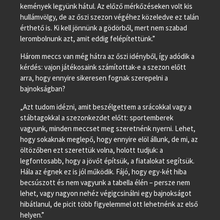
kemények legyünk hátul. Az előző mérkőzéseken volt kis
hullámvölgy, de az őszi szezon végéhez közeledve ez talán
érthető is. Ki kell jönnünk a gödörből, mert nem szabad
lerombolnunk azt, amit eddig felépítettünk.”
Három meccs van még hátra az őszi idényből, így adódik a
kérdés: vajon játékosaink számítottak-e a szezon előtt
arra, hogy ennyire sikeresen fognak szerepelni a
bajnokságban?
„Azt tudom idézni, amit beszélgettem a srácokkal vagy a
stábtagokkal a szezonkezdet előtt: sportemberek
vagyunk, minden meccset meg szeretnénk nyerni. Lehet,
hogy sokaknak meglepő, hogy ennyire elöl állunk, de mi, az
öltözőben ezt szerettük volna, holott tudjuk: a
legfontosabb, hogy a jövőt építsük, a fiatalokat segítsük.
Hála az égnek ez is jól működik. Fájó, hogy egy-két hiba
becsúszott és nem vagyunk a tabella élén – persze nem
lehet, vagy nagyon nehéz végigcsinálni egy bajnokságot
hibátlanul, de picit több figyelemmel ott lehetnénk az első
helyen.”