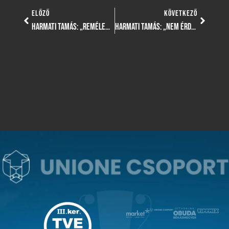
ELŐZŐ
KÖVETKEZŐ
HARMATI TAMÁS: „REMÉLEM, ÚJRA NAGYON MOTIVÁLT CSAPATOT LÁTHATNAK A NÉZŐK”
HARMATI TAMÁS: „NEM ÉRDEMELTÜNK VERESÉGET”