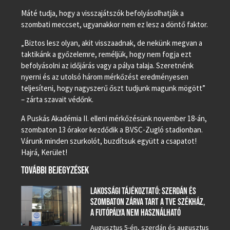
Máté tudja, hogy a visszajátszók befolyásolhatják a
szombati meccset, ugyanakkor nem ez lesz a döntő faktor.
„Biztos lesz olyan, akit visszaadnak, de nekünk megvan a
taktikánk a győzelemre, reméljük, hogy nem fogja ezt
befolyásolni az időjárás vagy a pálya talaja. Szeretnénk
nyerni és az utolsó három mérkőzést eredményesen
teljesíteni, hogy nagyszerű őszt tudjunk magunk mögött”
– zárta szavait védőnk.
A Puskás Akadémia II. elleni mérkőzésünk november 18-án,
szombaton 13 órakor kezdődik a BVSC-Zugló stadionban.
Várunk minden szurkolót, buzdítsuk együtt a csapatot!
Hajrá, Kerület!
TOVÁBBI BEJEGYZÉSEK
LAKOSSÁGI TÁJÉKOZTATÓ: SZERDÁN ÉS
SZOMBATON ZÁRVA TART A TVE SZÉKHÁZ,
A FUTÓPÁLYA NEM HASZNÁLHATÓ
Augusztus 5-én, szerdán és augusztus