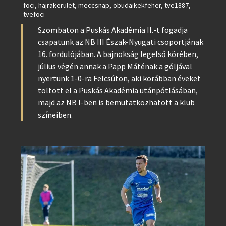
foci
,
hajrakerulet
,
meccsnap
,
obudaikekfeher
,
tve1887
,
tvefoci
Szombaton a Puskás Akadémia II.-t fogadja
csapatunk az NB III Észak-Nyugati csoportjának
16. fordulójában. A bajnokság legelső körében,
július végén annak a Papp Máténak a góljával
nyertünk 1-0-ra Felcsúton, aki korábban éveket
töltött el a Puskás Akadémia utánpótlásában,
majd az NB I-ben is bemutatkozhatott a klub
színeiben.