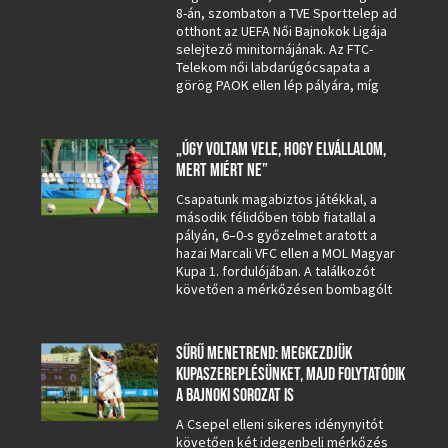
8-án, szombaton a TVE Sporttelep ad
otthont az UEFA Női Bajnokok Ligája
selejtező minitornájának. Az FTC-
Telekom női labdarúgócsapata a
görög PAOK ellen lép pályára, míg
„ÚGY VOLTAM VELE, HOGY ELVÁLLALOM,
MERT MIÉRT NE”
Csapatunk magabiztos játékkal, a
második félidőben több fiatallal a
pályán, 6–0-s győzelmet aratott a
hazai Marcali VFC ellen a MOL Magyar
Kupa 1. fordulójában. A találkozót
követően a mérkőzésen bombagólt
SŰRŰ MENETREND: MEGKEZDJÜK
KUPASZEREPLÉSÜNKET, MAJD FOLYTATÓDIK
A BAJNOKI SOROZAT IS
A Csepel elleni sikeres idénynyitót
követően két idegenbeli mérkőzés