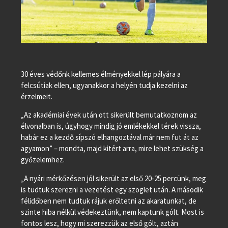
30 éves védőnk kellemes élményekkel lép pályára a
felcsútiak ellen, ugyanakkor a helyén tudja kezelni az
érzelmeit.
„Az akadémiai évek után ott sikerült bemutatkoznom az
élvonalban is, úgyhogy mindig jó emlékekkel térek vissza,
habár ez a kezdő sípszó elhangoztával már nem fut át az
agyamon” – mondta, majd kitért arra, mire lehet szükség a
győzelemhez.
„A nyári mérkőzésen jól sikerült az első 20-25 percünk, meg
is tudtuk szerezni a vezetést egy szöglet után. A második
félidőben nem tudtuk rájuk erőltetni az akaratunkat, de
szinte hiba nélkül védekeztünk, nem kaptunk gólt. Most is
fontos lesz, hogy mi szerezzük az első gólt, aztán